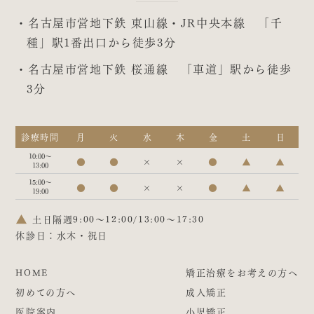
・名古屋市営地下鉄 東山線・JR中央本線 「千
種」駅1番出口から徒歩3分
・名古屋市営地下鉄 桜通線 「車道」駅から徒歩
3分
診療時間
月
火
水
木
金
土
日
10:00～
●
●
×
×
●
▲
▲
13:00
15:00～
●
●
×
×
●
▲
▲
19:00
▲
土日隔週9:00～12:00/13:00～17:30
休診日：水木・祝日
HOME
矯正治療をお考えの方へ
初めての方へ
成人矯正
医院案内
小児矯正